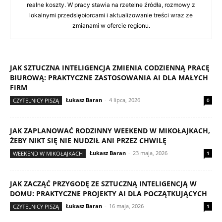
realne koszty. W pracy stawia na rzetelne źródła, rozmowy z
lokalnymi przedsiębiorcami i aktualizowanie treści wraz ze
zmianami w ofercie regionu.
JAK SZTUCZNA INTELIGENCJA ZMIENIA CODZIENNĄ PRACĘ
BIUROWĄ: PRAKTYCZNE ZASTOSOWANIA AI DLA MAŁYCH
FIRM
Łukasz Baran
-
4 lipca, 2026
CZYTELNICY PISZĄ
0
JAK ZAPLANOWAĆ RODZINNY WEEKEND W MIKOŁAJKACH,
ŻEBY NIKT SIĘ NIE NUDZIŁ ANI PRZEZ CHWILĘ
Łukasz Baran
-
23 maja, 2026
WEEKEND W MIKOŁAJKACH
1
JAK ZACZĄĆ PRZYGODĘ ZE SZTUCZNĄ INTELIGENCJĄ W
DOMU: PRAKTYCZNE PROJEKTY AI DLA POCZĄTKUJĄCYCH
Łukasz Baran
-
16 maja, 2026
CZYTELNICY PISZĄ
1