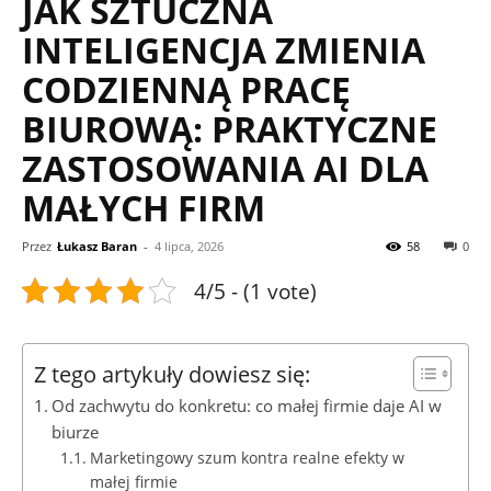
JAK SZTUCZNA
INTELIGENCJA ZMIENIA
CODZIENNĄ PRACĘ
BIUROWĄ: PRAKTYCZNE
ZASTOSOWANIA AI DLA
MAŁYCH FIRM
Przez
Łukasz Baran
-
4 lipca, 2026
58
0
4/5 - (1 vote)
Z tego artykuły dowiesz się:
Od zachwytu do konkretu: co małej firmie daje AI w
biurze
Marketingowy szum kontra realne efekty w
małej firmie