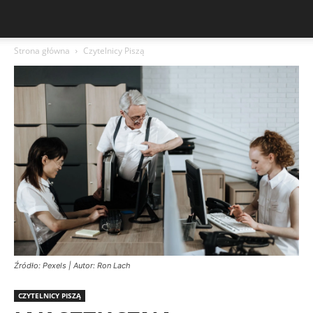
Strona główna
Czytelnicy Piszą
Źródło: Pexels | Autor: Ron Lach
CZYTELNICY PISZĄ