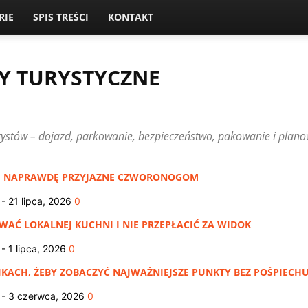
RIE
SPIS TREŚCI
KONTAKT
Y TURYSTYCZNE
H
CZYTELNICY PISZĄ
GDZIE ZJEŚĆ
LOKALNA KUCHNIA MAZURSKA
OKOLICE MIKOŁAJEK
PLAŻE I KĄPIELISKA
POZA SEZONEM
urystów – dojazd, parkowanie, bezpieczeństwo, pakowanie i plan
Y WODNE
ROMANTYCZNY WYJAZD
SZLAKI I SPACERY
LAKI NAPRAWDĘ PRZYJAZNE CZWORONOGOM
-
21 lipca, 2026
0
WAĆ LOKALNEJ KUCHNI I NIE PRZEPŁACIĆ ZA WIDOK
-
1 lipca, 2026
0
KACH, ŻEBY ZOBACZYĆ NAJWAŻNIEJSZE PUNKTY BEZ POŚPIECH
-
3 czerwca, 2026
0