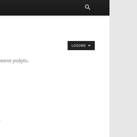
LOSOWE
owanie pobytu.
U