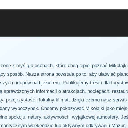
zone z myślą o osobach, które chcą lepiej poznać Mikołajk
jący sposób. Nasza strona powstała po to, aby ułatwiać pla
ych urlopów nad jeziorem. Publikujemy treści dla turystów,
ją sprawdzonych informacji o atrakcjach, noclegach, restau
y, przejrzystość i lokalny klimat, dzięki czemu nasz serwis 
dany wypoczynek. Chcemy pokazywać Mikołajki jako miejsce
ne spokoju, natury, aktywności i wyjątkowej atmosfery. Jeś
omantycznym weekendzie lub aktywnym odkrywaniu Mazur, 