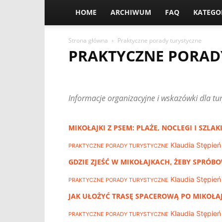
HOME
ARCHIWUM
FAQ
KATEGO
Strona główna
Praktyczne porady turystyczne
PRAKTYCZNE PORAD
AKTYWNY WYPOCZYNEK
ATRAKCJE W MIKOŁAJKAC
MIKOŁAJKI Z DZIEĆMI
NOCLEGI W MIKOŁAJKACH
Informacje organizacyjne i wskazówki dla t
PRAKTYCZNE PORADY TURYSTYCZNE
REJSY I SPORT
WEEKEND W MIKOŁAJKACH
WYDARZENIA I IMPREZY
MIKOŁAJKI Z PSEM: PLAŻE, NOCLEGI I SZ
Klaudia Stępień
PRAKTYCZNE PORADY TURYSTYCZNE
GDZIE ZJEŚĆ W MIKOŁAJKACH, ŻEBY SPRÓBO
Klaudia Stępień
PRAKTYCZNE PORADY TURYSTYCZNE
JAK UŁOŻYĆ TRASĘ SPACEROWĄ PO MIKOŁAJ
Klaudia Stępień
PRAKTYCZNE PORADY TURYSTYCZNE