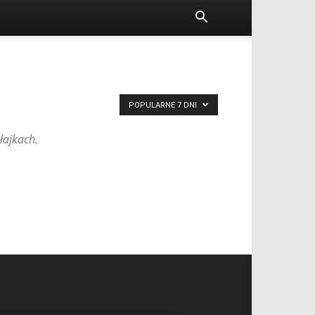
POPULARNE 7 DNI
łajkach.