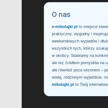
O nas
e-mikolajki.pl
to miejsce stwor
praktyczny, wygodny i inspiru
weekendowych wypadów i dłuższ
wszystkich tych, którzy szuka
w okolicy. Stawiamy na konkret
ale też źródłem pomysłów na u
ale również poza sezonem – peł
wodą, rodzinnym wyjeździe, r
mikolajki.pl
to Twój interneto