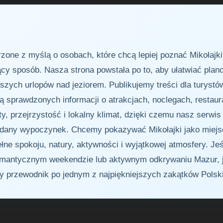
zone z myślą o osobach, które chcą lepiej poznać Mikołajk
jący sposób. Nasza strona powstała po to, aby ułatwiać pla
ych urlopów nad jeziorem. Publikujemy treści dla turystów,
ją sprawdzonych informacji o atrakcjach, noclegach, restau
y, przejrzystość i lokalny klimat, dzięki czemu nasz serwis 
dany wypoczynek. Chcemy pokazywać Mikołajki jako miejsce
ne spokoju, natury, aktywności i wyjątkowej atmosfery. Jeś
omantycznym weekendzie lub aktywnym odkrywaniu Mazur, 
wy przewodnik po jednym z najpiękniejszych zakątków Polski